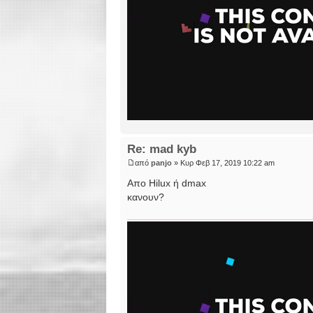
Re: mad kyb
από
panjo
» Κυρ Φεβ 17, 2019 10:22 am
Απο Hilux ή dmax
κανουν?