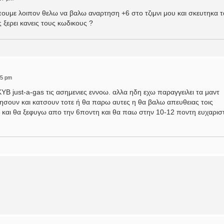
πουμε λοιπον θελω να βαλω αναρτηση +6 στο τζιμνι μου και σκευτηκα τ
ξερει κανεις τους κωδικους ?
25 pm
ΥΒ just-a-gas τις ασημενιες εννοω. αλλα ηδη εχω παραγγειλει τα μαντ
ρχησουν και κατσουν τοτε ή θα παρω αυτες η θα βαλω απευθειας τοις
ια και θα ξεφυγω απο την 6ποντη και θα παω στην 10-12 ποντη ευχαρι