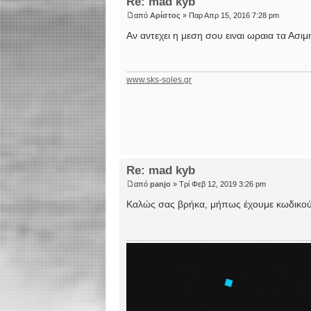
Re: mad kyb
από
Αρίστος
» Παρ Απρ 15, 2016 7:28 pm
Αν αντεχει η μεση σου ειναι ωραια τα Ασιμ
www.sks-soles.gr
Re: mad kyb
από
panjo
» Τρί Φεβ 12, 2019 3:26 pm
Καλώς σας βρήκα, μήπως έχουμε κωδικούς