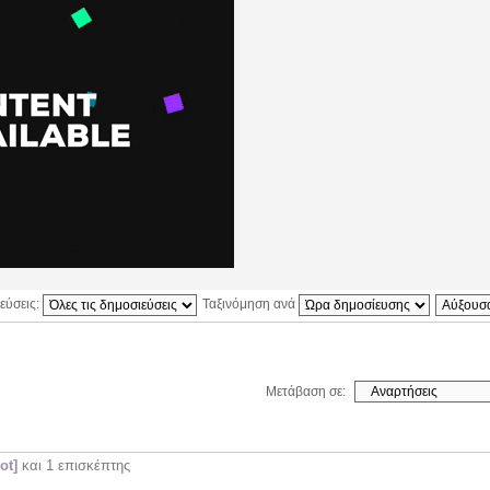
εύσεις:
Ταξινόμηση ανά
Μετάβαση σε:
ot]
και 1 επισκέπτης