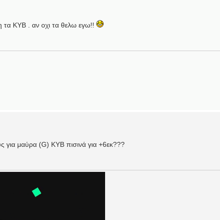
η τα ΚΥΒ . αν οχι τα θελω εγω!!
 για μαύρα (G) ΚΥΒ πισινά για +6εκ???