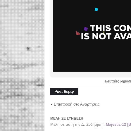
Τελευταίες δημοσι
Δημιουργία
απάντησης
Επιστροφή στο Αναρτήσεις
ΜΈΛΗ ΣΕ ΣΎΝΔΕΣΗ
Μέλη σε αυτή την Δ. Συζήτηση :
Majestic-12 [B