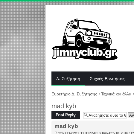
Δ. Συζήτηση
Συχνές Ερωτήσεις
Ευρετήριο Δ. Συζήτησης
‹
Τεχνικά και άλλα
‹
mad kyb
Δημιουργία
απάντησης
mad kyb
από
ΣΤΑΥΡΟΣ ΤΣΙΤΙΡΙΔΗΣ
» Κυρ Απρ 10, 2016 11: