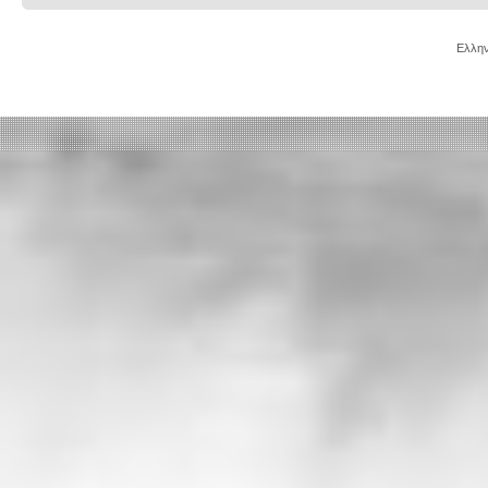
Ελλην