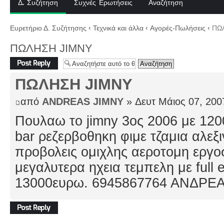
Δ. Συζήτηση
Συχνές Ερωτήσεις
Αναζήτηση
Ευρετήριο Δ. Συζήτησης
‹
Τεχνικά και άλλα
‹
Αγορές-Πωλήσεις
‹
ΠΩΛ
ΠΩΛΗΣΗ JIMNY
Δημιουργία
απάντησης
ΠΩΛΗΣΗ JIMNY
από
ANDREAS JIMNY
» Δευτ Μάιος 07, 200
Πουλαω το jimny 3ος 2006 με 120
bar ρεζερβοθηκη φιμε τζαμια αλεξι
προβολεις ομιχλης αεροτομη εργο
μεγαλυτερα ηχεια τεμπελη με full 
13000ευρω. 6945867764 ΑΝΔΡΕΑ
Δημιουργία
απάντησης