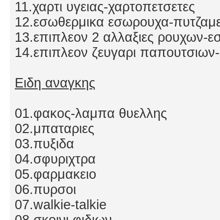
11.χαρτι υγειας-χαρτοπετσετες
12.εσωθερμικα εσωρουχα-πυτζαμ
13.επιπλεον 2 αλλαξιες ρουχων-
14.επιπλεον ζευγαρι παπουτσιων
Ειδη αναγκης
01.φακος-λαμπα θυελλης
02.μπαταριες
03.πυξιδα
04.σφυριχτρα
05.φαρμακειο
06.πυρσοι
07.walkie-talkie
08.σκοινι φιδιων