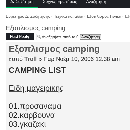
Δ. Συζήτηση
Συχνές Ερωτήσεις
Αναζήτηση
Ευρετήριο Δ. Συζήτησης
‹
Τεχνικά και άλλα
‹
Εξοπλισμός Γενικά
‹
Εξ
Εξοπλισμος camping
Δημιουργία
απάντησης
Εξοπλισμος camping
από
Troll
» Παρ Νοέμ 10, 2006 12:38 am
CAMPING LIST
Ειδη μαγειρικης
01.προσαναμα
02.καρβουνα
03.γκαζακι