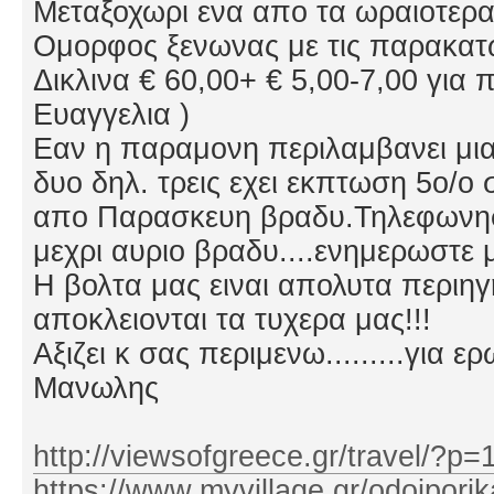
Μεταξοχωρι ενα απο τα ωραιοτερα
Ομορφος ξενωνας με τις παρακατω
Δικλινα € 60,00+ € 5,00-7,00 για 
Ευαγγελια )
Εαν η παραμονη περιλαμβανει μ
δυο δηλ. τρεις εχει εκπτωση 5ο/ο
απο Παρασκευη βραδυ.Τηλεφωνησ
μεχρι αυριο βραδυ....ενημερωστε
Η βολτα μας ειναι απολυτα περιηγ
αποκλειονται τα τυχερα μας!!!
Αξιζει κ σας περιμενω.........για 
Μανωλης
http://viewsofgreece.gr/travel/?p=
https://www.myvillage.gr/odoipori