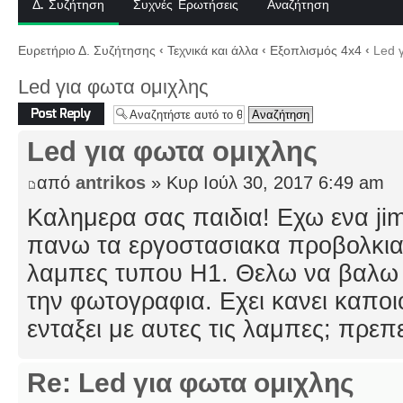
Δ. Συζήτηση
Συχνές Ερωτήσεις
Αναζήτηση
Ευρετήριο Δ. Συζήτησης
‹
Τεχνικά και άλλα
‹
Εξοπλισμός 4x4
‹
Led γ
Led για φωτα ομιχλης
Δημιουργία
απάντησης
Led για φωτα ομιχλης
από
antrikos
» Κυρ Ιούλ 30, 2017 6:49 am
Καλημερα σας παιδια! Εχω ενα jim
πανω τα εργοστασιακα προβολκια
λαμπες τυπου Η1. Θελω να βαλω 
την φωτογραφια. Εχει κανει καποιος
ενταξει με αυτες τις λαμπες; πρεπ
Re: Led για φωτα ομιχλης