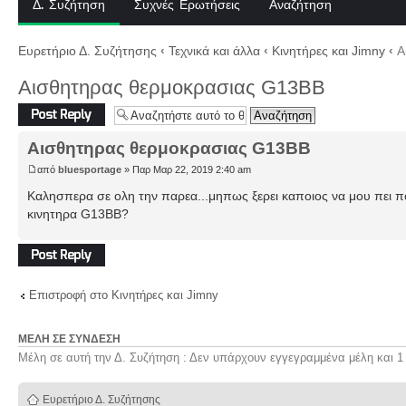
Δ. Συζήτηση
Συχνές Ερωτήσεις
Αναζήτηση
Ευρετήριο Δ. Συζήτησης
‹
Τεχνικά και άλλα
‹
Κινητήρες και Jimny
‹
Α
Αισθητηρας θερμοκρασιας G13BB
Δημιουργία
απάντησης
Αισθητηρας θερμοκρασιας G13BB
από
bluesportage
» Παρ Μαρ 22, 2019 2:40 am
Καλησπερα σε ολη την παρεα...μηπως ξερει καποιος να μου πει πο
κινητηρα G13BB?
Δημιουργία
απάντησης
Επιστροφή στο Κινητήρες και Jimny
ΜΈΛΗ ΣΕ ΣΎΝΔΕΣΗ
Μέλη σε αυτή την Δ. Συζήτηση : Δεν υπάρχουν εγγεγραμμένα μέλη και 1
Ευρετήριο Δ. Συζήτησης