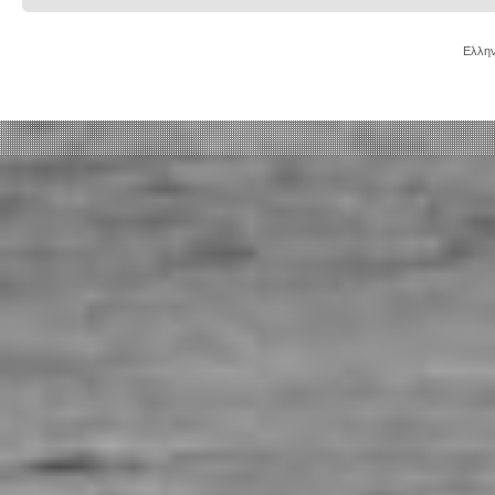
Ελλην