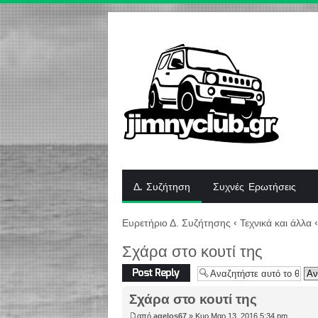
Δ. Συζήτηση
Συχνές Ερωτήσεις
Ευρετήριο Δ. Συζήτησης
‹
Τεχνικά και άλλα
‹
Σχάρα στο κουτί της
Δημιουργία
απάντησης
Σχάρα στο κουτί της
από
agelos67
» Κυρ Μαρ 13, 2016 5:34 pm