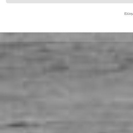
Ελλην