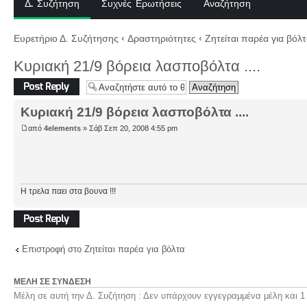
Δ. Συζήτηση
Συχνές Ερωτήσεις
Αναζήτηση
Ευρετήριο Δ. Συζήτησης
‹
Δραστηριότητες
‹
Ζητείται παρέα για βόλ
Kυριακή 21/9 βόρεια λασποβόλτα ....
Δημιουργία
απάντησης
Kυριακή 21/9 βόρεια λασποβόλτα ....
από
4elements
» Σάβ Σεπ 20, 2008 4:55 pm
Η τρελα παει στα βουνα !!!
Δημιουργία
απάντησης
Επιστροφή στο Ζητείται παρέα για βόλτα
ΜΈΛΗ ΣΕ ΣΎΝΔΕΣΗ
Μέλη σε αυτή την Δ. Συζήτηση : Δεν υπάρχουν εγγεγραμμένα μέλη και 1