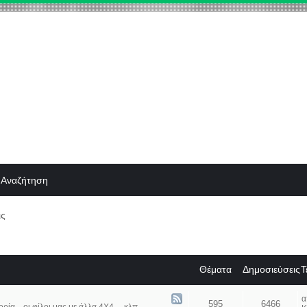
Αναζήτηση
ις
Θέματα
Δημοσιεύσεις
Τ
595
6466