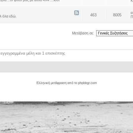
α ...οι φίλοι μας με άλλα 4Χ4 ....κλπ
Κ
463
8005
λ όλα εδώ.
Π
Μετάβαση σε:
 εγγεγραμμένα μέλη και 1 επισκέπτης
Ελληνική μετάφραση από το
phpbbgr.com