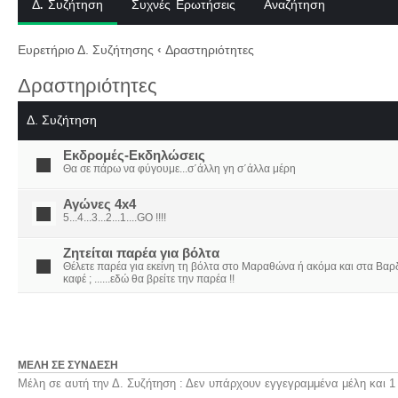
Δ. Συζήτηση
Συχνές Ερωτήσεις
Αναζήτηση
Ευρετήριο Δ. Συζήτησης
‹
Δραστηριότητες
Δραστηριότητες
Δ. Συζήτηση
Εκδρομές-Εκδηλώσεις
Θα σε πάρω να φύγουμε...σ΄άλλη γη σ΄άλλα μέρη
Αγώνες 4x4
5...4...3...2...1....GO !!!!
Ζητείται παρέα για βόλτα
Θέλετε παρέα για εκείνη τη βόλτα στο Μαραθώνα ή ακόμα και στα Βαρδο
καφέ ; ......εδώ θα βρείτε την παρέα !!
ΜΈΛΗ ΣΕ ΣΎΝΔΕΣΗ
Μέλη σε αυτή την Δ. Συζήτηση : Δεν υπάρχουν εγγεγραμμένα μέλη και 1