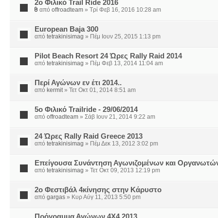
2ο Φιλικό Trail Ride 2016
από
offroadteam
» Τρί Φεβ 16, 2016 10:28 am
European Baja 300
από
tetrakinisimag
» Πέμ Ιουν 25, 2015 1:13 pm
Pilot Beach Resort 24 Ώρες Rally Raid 2014
από
tetrakinisimag
» Πέμ Φεβ 13, 2014 11:04 am
Περί Αγώνων εν έτι 2014..
από
kermit
» Τετ Οκτ 01, 2014 8:51 am
5ο Φιλικό Trailride - 29/06/2014
από
offroadteam
» Σάβ Ιουν 21, 2014 9:22 am
24 Ώρες Rally Raid Greece 2013
από
tetrakinisimag
» Πέμ Δεκ 13, 2012 3:02 pm
Επείγουσα Συνάντηση Αγωνιζομένων και Οργανωτών
από
tetrakinisimag
» Τετ Οκτ 09, 2013 12:19 pm
2o Φεστιβάλ 4κίνησης στην Κάρυστο
από
gargas
» Κυρ Αύγ 11, 2013 5:50 pm
Πρόγραμμα Αγώνων 4Χ4 2013