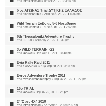
από
tetrakinisimag
» Τετ Δεκ 29, 2010 3:45 pm
5 ος ΑΓΩΝΑΣ Τrial ΔΥΤΙΚΗΣ ΕΛΛΑΔΟΣ
από
giannisagrinio
» Δευτ Νοέμ 28, 2011 8:36 pm
Wild Terrain Ευβοιας 5-6 Νοεμβριου
από
heroicentaur
» Τρί Νοέμ 01, 2011 2:02 pm
6th Thessaloniki Adventure Trophy
από
LRD90
» Δευτ Αύγ 29, 2011 1:33 pm
3ο WILD TERRAIN ΚΩ
από
kos4wd
» Παρ Φεβ 11, 2011 10:40 pm
Evia Rally Raid 2011
από
Σ.ΧΑΛΙΔΙΑΣ
» Κυρ Φεβ 20, 2011 3:38 pm
Evros Adventure Trophy 2011
από
evrosadventuretrophy
» Πέμ Ιαν 20, 2011 1:22 pm
16ο TRIAL
από
kos4wd
» Πέμ Ιαν 20, 2011 9:25 pm
24 Ώρες 4Χ4 2010
από
tetrakinisimag
» Δευτ Δεκ 21, 2009 8:00 pm