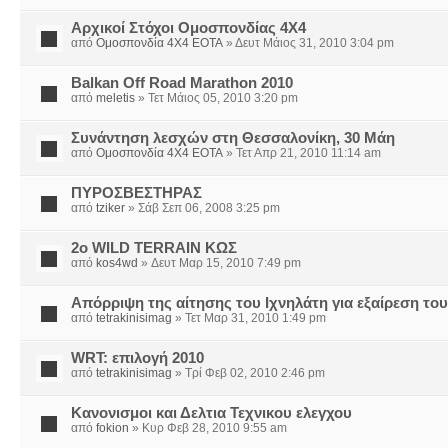
Αρχικοί Στόχοι Ομοσπονδίας 4Χ4
από
Ομοσπονδία 4Χ4 ΕΟΤΑ
» Δευτ Μάιος 31, 2010 3:04 pm
Balkan Off Road Marathon 2010
από
meletis
» Τετ Μάιος 05, 2010 3:20 pm
Συνάντηση λεσχών στη Θεσσαλονίκη, 30 Μάη
από
Ομοσπονδία 4Χ4 ΕΟΤΑ
» Τετ Απρ 21, 2010 11:14 am
ΠΥΡΟΣΒΕΣΤΗΡΑΣ
από
tziker
» Σάβ Σεπ 06, 2008 3:25 pm
2o WILD TERRAIN ΚΩΣ
από
kos4wd
» Δευτ Μαρ 15, 2010 7:49 pm
Απόρριψη της αίτησης του Ιχνηλάτη για εξαίρεση το
από
tetrakinisimag
» Τετ Μαρ 31, 2010 1:49 pm
WRT: επιλογή 2010
από
tetrakinisimag
» Τρί Φεβ 02, 2010 2:46 pm
Κανονισμοι και Δελτια Τεχνικου ελεγχου
από
fokion
» Κυρ Φεβ 28, 2010 9:55 am