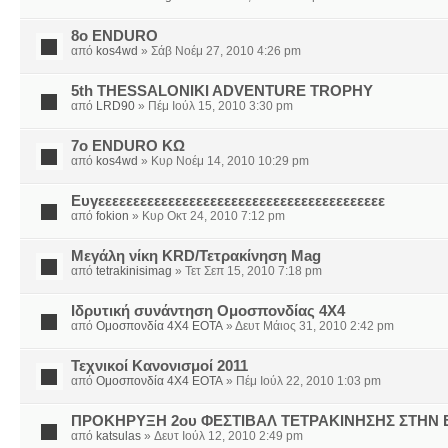
8ο ENDURO
από
kos4wd
» Σάβ Νοέμ 27, 2010 4:26 pm
5th THESSALONIKI ADVENTURE TROPHY
από
LRD90
» Πέμ Ιούλ 15, 2010 3:30 pm
7ο ENDURO ΚΩ
από
kos4wd
» Κυρ Νοέμ 14, 2010 10:29 pm
Ευγεεεεεεεεεεεεεεεεεεεεεεεεεεεεεεεεεεεεεεεεε
από
fokion
» Κυρ Οκτ 24, 2010 7:12 pm
Μεγάλη νίκη KRD/Τετρακίνηση Mag
από
tetrakinisimag
» Τετ Σεπ 15, 2010 7:18 pm
Ιδρυτική συνάντηση Ομοσπονδίας 4Χ4
από
Ομοσπονδία 4Χ4 ΕΟΤΑ
» Δευτ Μάιος 31, 2010 2:42 pm
Τεχνικοί Κανονισμοί 2011
από
Ομοσπονδία 4Χ4 ΕΟΤΑ
» Πέμ Ιούλ 22, 2010 1:03 pm
ΠΡΟΚΗΡΥΞΗ 2ου ΦΕΣΤΙΒΑΛ ΤΕΤΡΑΚΙΝΗΣΗΣ ΣΤΗΝ Ε
από
katsulas
» Δευτ Ιούλ 12, 2010 2:49 pm