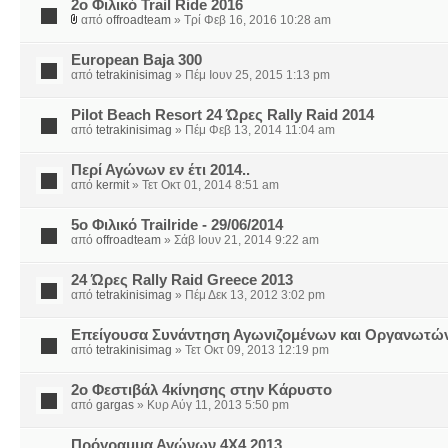
2ο Φιλικό Trail Ride 2016
από
offroadteam
» Τρί Φεβ 16, 2016 10:28 am
European Baja 300
από
tetrakinisimag
» Πέμ Ιουν 25, 2015 1:13 pm
Pilot Beach Resort 24 Ώρες Rally Raid 2014
από
tetrakinisimag
» Πέμ Φεβ 13, 2014 11:04 am
Περί Αγώνων εν έτι 2014..
από
kermit
» Τετ Οκτ 01, 2014 8:51 am
5ο Φιλικό Trailride - 29/06/2014
από
offroadteam
» Σάβ Ιουν 21, 2014 9:22 am
24 Ώρες Rally Raid Greece 2013
από
tetrakinisimag
» Πέμ Δεκ 13, 2012 3:02 pm
Επείγουσα Συνάντηση Αγωνιζομένων και Οργανωτών
από
tetrakinisimag
» Τετ Οκτ 09, 2013 12:19 pm
2o Φεστιβάλ 4κίνησης στην Κάρυστο
από
gargas
» Κυρ Αύγ 11, 2013 5:50 pm
Πρόγραμμα Αγώνων 4Χ4 2013