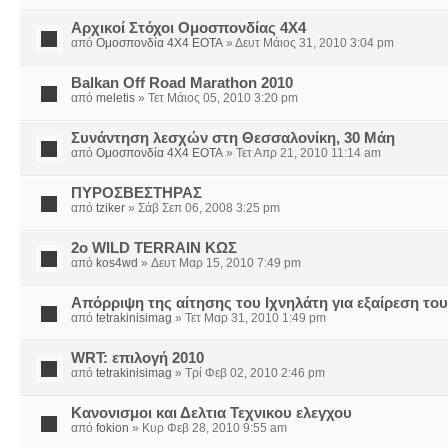
Αρχικοί Στόχοι Ομοσπονδίας 4Χ4
από
Ομοσπονδία 4Χ4 ΕΟΤΑ
» Δευτ Μάιος 31, 2010 3:04 pm
Balkan Off Road Marathon 2010
από
meletis
» Τετ Μάιος 05, 2010 3:20 pm
Συνάντηση λεσχών στη Θεσσαλονίκη, 30 Μάη
από
Ομοσπονδία 4Χ4 ΕΟΤΑ
» Τετ Απρ 21, 2010 11:14 am
ΠΥΡΟΣΒΕΣΤΗΡΑΣ
από
tziker
» Σάβ Σεπ 06, 2008 3:25 pm
2o WILD TERRAIN ΚΩΣ
από
kos4wd
» Δευτ Μαρ 15, 2010 7:49 pm
Απόρριψη της αίτησης του Ιχνηλάτη για εξαίρεση το
από
tetrakinisimag
» Τετ Μαρ 31, 2010 1:49 pm
WRT: επιλογή 2010
από
tetrakinisimag
» Τρί Φεβ 02, 2010 2:46 pm
Κανονισμοι και Δελτια Τεχνικου ελεγχου
από
fokion
» Κυρ Φεβ 28, 2010 9:55 am