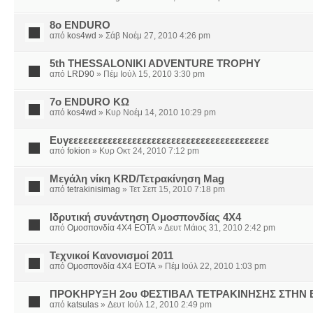
8ο ENDURO
από
kos4wd
» Σάβ Νοέμ 27, 2010 4:26 pm
5th THESSALONIKI ADVENTURE TROPHY
από
LRD90
» Πέμ Ιούλ 15, 2010 3:30 pm
7ο ENDURO ΚΩ
από
kos4wd
» Κυρ Νοέμ 14, 2010 10:29 pm
Ευγεεεεεεεεεεεεεεεεεεεεεεεεεεεεεεεεεεεεεεεεε
από
fokion
» Κυρ Οκτ 24, 2010 7:12 pm
Μεγάλη νίκη KRD/Τετρακίνηση Mag
από
tetrakinisimag
» Τετ Σεπ 15, 2010 7:18 pm
Ιδρυτική συνάντηση Ομοσπονδίας 4Χ4
από
Ομοσπονδία 4Χ4 ΕΟΤΑ
» Δευτ Μάιος 31, 2010 2:42 pm
Τεχνικοί Κανονισμοί 2011
από
Ομοσπονδία 4Χ4 ΕΟΤΑ
» Πέμ Ιούλ 22, 2010 1:03 pm
ΠΡΟΚΗΡΥΞΗ 2ου ΦΕΣΤΙΒΑΛ ΤΕΤΡΑΚΙΝΗΣΗΣ ΣΤΗΝ Ε
από
katsulas
» Δευτ Ιούλ 12, 2010 2:49 pm