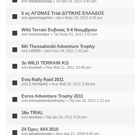
από
tetrakinisimag
» Τετ Δεκ 29, 2010 3:45 pm
5 ος ΑΓΩΝΑΣ Τrial ΔΥΤΙΚΗΣ ΕΛΛΑΔΟΣ
από
giannisagrinio
» Δευτ Νοέμ 28, 2011 8:36 pm
Wild Terrain Ευβοιας 5-6 Νοεμβριου
από
heroicentaur
» Τρί Νοέμ 01, 2011 2:02 pm
6th Thessaloniki Adventure Trophy
από
LRD90
» Δευτ Αύγ 29, 2011 1:33 pm
3ο WILD TERRAIN ΚΩ
από
kos4wd
» Παρ Φεβ 11, 2011 10:40 pm
Evia Rally Raid 2011
από
Σ.ΧΑΛΙΔΙΑΣ
» Κυρ Φεβ 20, 2011 3:38 pm
Evros Adventure Trophy 2011
από
evrosadventuretrophy
» Πέμ Ιαν 20, 2011 1:22 pm
16ο TRIAL
από
kos4wd
» Πέμ Ιαν 20, 2011 9:25 pm
24 Ώρες 4Χ4 2010
από
tetrakinisimag
» Δευτ Δεκ 21, 2009 8:00 pm