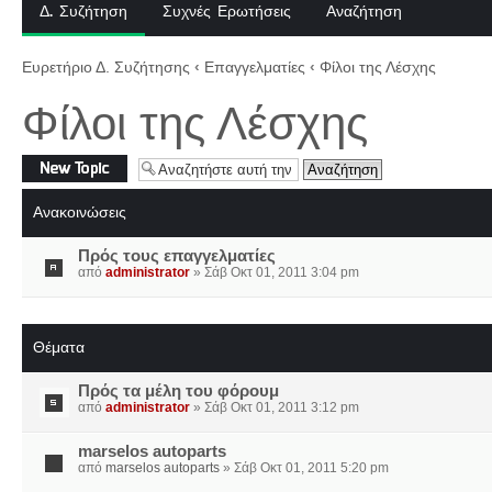
Δ. Συζήτηση
Συχνές Ερωτήσεις
Αναζήτηση
Ευρετήριο Δ. Συζήτησης
‹
Επαγγελματίες
‹
Φίλοι της Λέσχης
Φίλοι της Λέσχης
Δημιουργία νέου
θέματος
Ανακοινώσεις
Πρός τους επαγγελματίες
από
administrator
» Σάβ Οκτ 01, 2011 3:04 pm
Θέματα
Πρός τα μέλη του φόρουμ
από
administrator
» Σάβ Οκτ 01, 2011 3:12 pm
marselos autoparts
από
marselos autoparts
» Σάβ Οκτ 01, 2011 5:20 pm