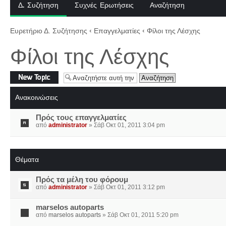
Δ. Συζήτηση
Συχνές Ερωτήσεις
Αναζήτηση
Ευρετήριο Δ. Συζήτησης
‹
Επαγγελματίες
‹
Φίλοι της Λέσχης
Φίλοι της Λέσχης
Δημιουργία νέου
θέματος
Ανακοινώσεις
Πρός τους επαγγελματίες
από
administrator
» Σάβ Οκτ 01, 2011 3:04 pm
Θέματα
Πρός τα μέλη του φόρουμ
από
administrator
» Σάβ Οκτ 01, 2011 3:12 pm
marselos autoparts
από
marselos autoparts
» Σάβ Οκτ 01, 2011 5:20 pm