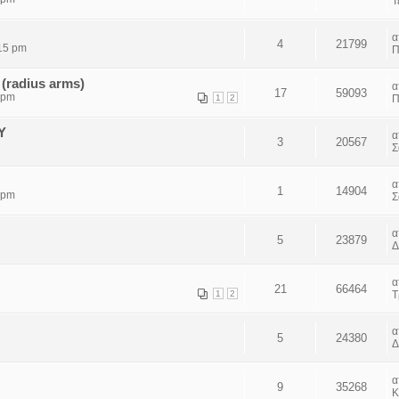
Τ
4
21799
:15 pm
Π
(radius arms)
17
59093
 pm
1
2
Π
Y
3
20567
Σ
1
14904
 pm
Σ
5
23879
Δ
21
66464
1
2
Τ
5
24380
Δ
9
35268
Κ