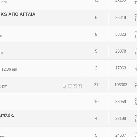
14
43422
5 pm
Τ
KS ΑΠΟ ΑΓΓΛΙΑ
6
26319
Τ
9
33323
pm
Τ
5
23078
pm
Τ
2
17063
4 12:36 pm
Π
37
106303
52 pm
1
2
3
Σ
10
38059
Δ
μπλόκ.
4
22198
Τ
5
24507
 pm