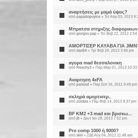
αναρτήσεις με μαμά ύψος?
από
papadopoylos
» Τετ Απρ 03, 2013 9
Μπρατσα στηριξης διαφορικων 
από
giorgos pap
» Τετ Φεβ 22, 2012 2:54
ΑΜΟΡΤΙΣΕΡ KAYABA ΓΙΑ JIMN
από
das64
» Τρί Φεβ 26, 2013 3:48 pm
αγορα mad θεσσαλονικη
από
Reachy3
» Παρ Μαρ 01, 2013 10:33
Αναρτηση 4xFA
από
panosd
» Παρ Σεπ 16, 2011 9:49 pm
σκληρά αμορτισερ..
από
zoistas
» Πέμ Φεβ 14, 2013 9:37 pm
BF KM2 +3 mad και βρισκω...
από
jb
» Δευτ Ιαν 28, 2013 7:52 pm
Pro comp 1000 ή 9000?
από
skili
» Σάβ Αύγ 04, 2012 11:48 am