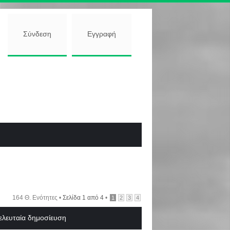
Σύνδεση
Εγγραφή
164 Θ. Ενότητες •
Σελίδα
1
από
4
•
1
2
3
4
ελευταία δημοσίευση