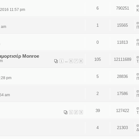
6
790251
 2016 11:57 pm
Κ
1
15565
4 am
Π
0
11813
m
Π
 αμορτισέρ Monroe
105
12111689
pm
...
1
6
7
8
Τ
5
28836
4:28 pm
Π
2
17586
:54 am
Π
39
127422
1
2
3
Τ
4
21303
Δ