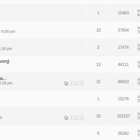
1
15463
Κ
10
37834
2 6:05 pm
Τ
2
17476
5:26 pm
Π
νση)
13
44211
Τ
...
31
86053
0:28 pm
1
2
3
Π
1
15276
Π
35
102157
pm
1
2
3
Π
6
26262
Τ