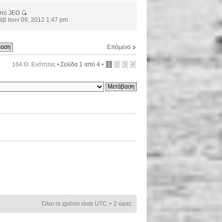
από
JEO
άβ Ιουν 09, 2012 1:47 pm
Επόμενο
164 Θ. Ενότητες •
Σελίδα
1
από
4
•
1
2
3
4
Όλοι οι χρόνοι είναι UTC + 2 ώρες