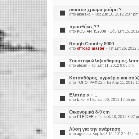
monroe χρώμα μαύρο ?
από
akarako
» Κυρ Δεκ 16, 2012 2:37 pm
προσθήκες??
από
KOSTANTIS2008
» Σάβ Σεπ 15, 201
Rough Country 8000
από
offroad_master
» Τετ Σεπ 26, 2012 
Σουστοφυλλα(καθαρισμος-λιπα
από
alexm
» Τρί Σεπ 11, 2012 9:05 pm
Κοτσαδόρος, υγραέριο και σούζα
από
ΤΟΠΟΓΡΑΦΟΣ
» Τετ Απρ 11, 2012 1
Ελατήρια +...
από
tziker
» Πέμ Σεπ 06, 2012 12:55 pm
Οικονομικά 8-9 cm
από
ITI RIDER
» Τετ Ιούλ 18, 2012 8:07 
Λύση για την ανάρτηση.
από
agelos
» Κυρ Ιούλ 15, 2012 1:42 pm