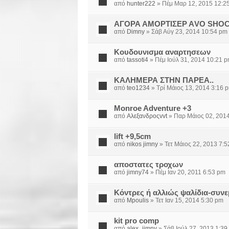
από
hunter222
» Πέμ Μαρ 12, 2015 12:2
ΑΓΟΡΑ ΑΜΟΡΤΙΣΕΡ ΑVO SHOC
από
Dimny
» Σάβ Αύγ 23, 2014 10:54 pm
Κουδουνισμα αναρτησεων
από
tassoti4
» Πέμ Ιούλ 31, 2014 10:21 
ΚΑΛΗΜΕΡΑ ΣΤΗΝ ΠΑΡΕΑ..
από
teo1234
» Τρί Μάιος 13, 2014 3:16 
Monroe Adventure +3
από
Αλεξανδροςvvt
» Παρ Μάιος 02, 201
lift +9,5cm
από
nikos jimny
» Τετ Μάιος 22, 2013 7:
αποστατες τροχων
από
jimny74
» Πέμ Ιαν 20, 2011 6:53 pm
Κόντρες ή αλλιώς ψαλίδια-συνε
από
Mpoulis
» Τετ Ιαν 15, 2014 5:30 pm
kit pro comp
από
alex_jimny
» Σάβ Ιούλ 27, 2013 1:39