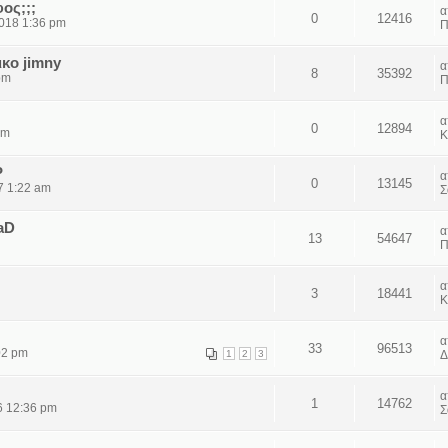
ος;;;
0
12416
018 1:36 pm
Π
ικο jimny
8
35392
pm
Π
0
12894
pm
Κ
P
0
13145
7 1:22 am
Σ
aD
13
54647
Π
3
18441
Κ
33
96513
02 pm
1
2
3
Δ
1
14762
6 12:36 pm
Σ