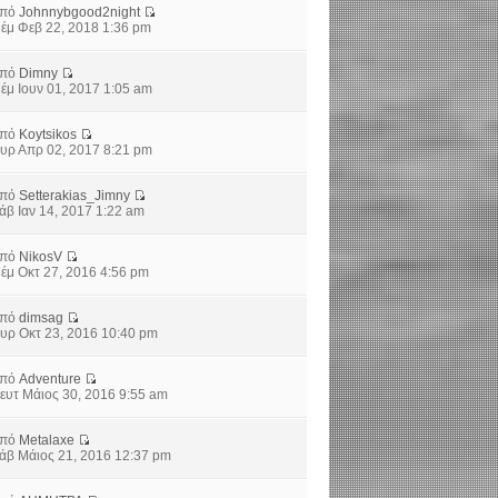
από
Johnnybgood2night
έμ Φεβ 22, 2018 1:36 pm
από
Dimny
έμ Ιουν 01, 2017 1:05 am
από
Koytsikos
υρ Απρ 02, 2017 8:21 pm
από
Setterakias_Jimny
άβ Ιαν 14, 2017 1:22 am
από
NikosV
έμ Οκτ 27, 2016 4:56 pm
από
dimsag
υρ Οκτ 23, 2016 10:40 pm
από
Adventure
ευτ Μάιος 30, 2016 9:55 am
από
Metalaxe
άβ Μάιος 21, 2016 12:37 pm