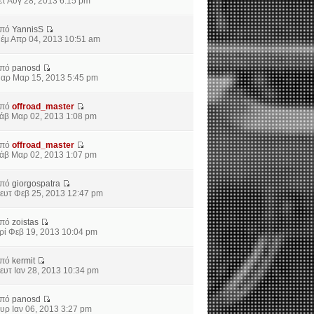
ετ Αύγ 28, 2013 6:15 pm
από
YannisS
έμ Απρ 04, 2013 10:51 am
από
panosd
αρ Μαρ 15, 2013 5:45 pm
από
offroad_master
άβ Μαρ 02, 2013 1:08 pm
από
offroad_master
άβ Μαρ 02, 2013 1:07 pm
από
giorgospatra
ευτ Φεβ 25, 2013 12:47 pm
από
zoistas
ρί Φεβ 19, 2013 10:04 pm
από
kermit
ευτ Ιαν 28, 2013 10:34 pm
από
panosd
υρ Ιαν 06, 2013 3:27 pm