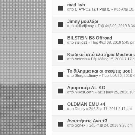
mad kyb
από
ΣΤΑΥΡΟΣ ΤΣΙΤΙΡΙΔΗΣ
» Κυρ Απρ 10,
Jimny μουλάρι
από
oldfartjimny
» Σάβ Φεβ 09, 2019 8:3
BILSTEIN B8 Offroad
από
stelios1
» Παρ Φεβ 08, 2019 5:45 p
Κωδικοί από ελατήρια Mad και
από
Antonis
» Πέμ Μάιος 15, 2008 7:17 
Το διλημμα και οι σκεψεις μου!
από
StergiosJimny
» Παρ Ιούλ 20, 2018 
Αμορτισέρ AL-KO
από
NikosGolfin
» Δευτ Ιουν 25, 2018 10
OLDMAN EMU +4
από
Dimny
» Σάβ Σεπ 17, 2011 2:17 pm
Αναρτήσεις Avo +3
από
Sonex
» Σάβ Φεβ 24, 2018 9:26 pm