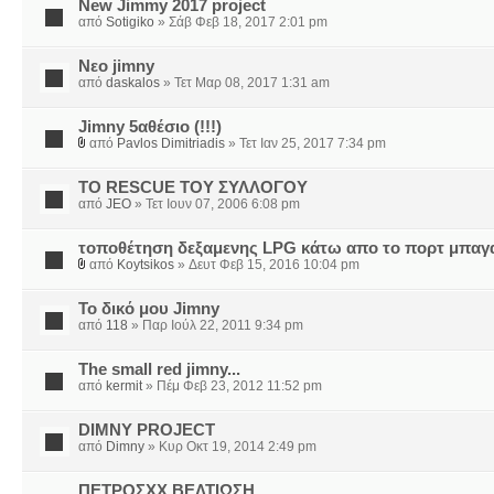
New Jimmy 2017 project
από
Sotigiko
» Σάβ Φεβ 18, 2017 2:01 pm
Νεο jimny
από
daskalos
» Τετ Μαρ 08, 2017 1:31 am
Jimny 5αθέσιο (!!!)
από
Pavlos Dimitriadis
» Τετ Ιαν 25, 2017 7:34 pm
ΤΟ RESCUE ΤΟΥ ΣΥΛΛΟΓΟΥ
από
JEO
» Τετ Ιουν 07, 2006 6:08 pm
τοποθέτηση δεξαμενης LPG κάτω απο το πορτ μπαγ
από
Koytsikos
» Δευτ Φεβ 15, 2016 10:04 pm
Το δικό μου Jimny
από
118
» Παρ Ιούλ 22, 2011 9:34 pm
The small red jimny...
από
kermit
» Πέμ Φεβ 23, 2012 11:52 pm
DIMNY PROJECT
από
Dimny
» Κυρ Οκτ 19, 2014 2:49 pm
ΠΕΤΡΟΣΧΧ ΒΕΛΤΙΩΣΗ