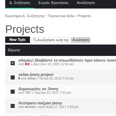
Δ. Συζήτηση
Συχνές Ερωτήσεις
Αναζήτηση
Ευρετήριο Δ. Συζήτησης
‹
Τεχνικά και άλλα
‹
Projects
Projects
Δημιουργία νέου
θέματος
Θέματα
οδηγίες! (διαβάστε το οπωσδήποτε πριν κάνετε ποστ
από
IKE
» Δευτ Ιούλ 18, 2005 11:56 am
xeilas jimny project
από
xeilas
» Τρί Ιαν 31, 2012 7:24 pm
Δημιουργίες σε Jimny
από
TM7
» Παρ Δεκ 15, 2017 7:23 pm
Aυτόματο σαζμαν jimny
από
teo4wd
» Δευτ Νοέμ 27, 2017 1:58 pm