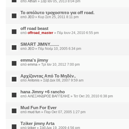
από
Athan
» Σάβ Ιαν 05, 2013 8:04 pm
Το απόλυτο τροχοσπιτο για off road.
από
JEO
» Κυρ Σεπ 25, 2011 8:11 pm
off road beast
από
offroad_master
» Πέμ Ιουν 24, 2010 6:55 pm
SMART JIMNY........
από
JEO
» Πέμ Νοέμ 10, 2005 6:34 pm
emma's jimny
από
emma
» Τρί Ιαν 10, 2012 7:00 pm
Αρχίζοντας Από Το Μηδέν..
από
Antonis
» Σάβ Δεκ 08, 2007 9:59 am
hana Jimny +6 rancho
από
ΑΛΕΞΑΝΔΡΟΣ ΒΑΓΓΕΛΗΣ
» Τετ Οκτ 20, 2010 6:38 pm
Mud Fun For Ever
από
mud fun
» Παρ Οκτ 07, 2005 1:27 pm
Tziker jimny Arta
από
tziker
» Σάβ Δεκ 19, 2009 4:56 pm