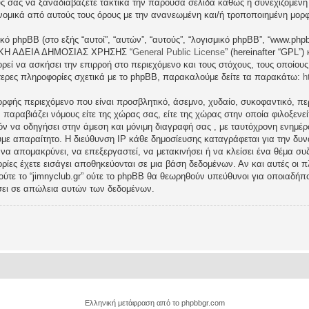
ς σας να ξαναδιαβάζετε τακτικά την παρούσα σελίδα καθώς η συνεχιζόμενη χρ
 νομικά από αυτούς τους όρους με την ανανεωμένη και/ή τροποποιημένη μορ
ικό phpBB (στο εξής “αυτοί”, “αυτών”, “αυτούς”, “λογισμικό phpBB”, “www.p
ΓΕΝΙΚΗ ΑΔΕΙΑ ΔΗΜΟΣΙΑΣ ΧΡΗΣΗΣ “
General Public License
” (hereinafter “GPL”
ρεί να ασκήσει την επιρροή στο περιεχόμενο και τους στόχους, τους οποίους
ερες πληροφορίες σχετικά με το phpBB, παρακαλούμε δείτε τα παρακάτω:
h
ρφής περιεχόμενο που είναι προσβλητικό, άσεμνο, χυδαίο, συκοφαντικό, περ
ραβιάζει νόμους είτε της χώρας σας, είτε της χώρας στην οποία φιλοξενείται 
ατόν να οδηγήσει στην άμεση και μόνιμη διαγραφή σας , με ταυτόχρονη ενη
υμε απαραίτητο. Η διεύθυνση IP κάθε δημοσίευσης καταγράφεται για την δ
μα να απομακρύνει, να επεξεργαστεί, να μετακινήσει ή να κλείσει ένα θέμα σ
ρίες έχετε εισάγει αποθηκεύονται σε μια βάση δεδομένων. Αν και αυτές οι
 ούτε το “jimnyclub.gr” ούτε το phpBB θα θεωρηθούν υπεύθυνοι για οποιαδήπ
σει σε απώλεια αυτών των δεδομένων.
Ελληνική μετάφραση από το
phpbbgr.com