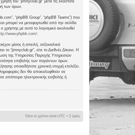
ήση του “jimnyclub.gr” μετά τις εκάστοτε
φή των όρων.
hpbb.com”, “phpBB Group”, “phpBB Teams”) που
) και μπορεί να μεταφορτωθεί από την σελίδα
 ο χρήστης με αυτό το λογισμικό ακολουθεί
ttp://www.phpbb.com/
.
ιέχον μίσος ή απειλή, σεξουαλικά
το “jimnyclub.gr”, είτε το Διεθνές Δίκαιο. Η
μέρωση της Υπηρεσίας Παροχής Υπηρεσιών
υνατότητα επιβολής των παρόντων όρων.
υζήτησης οποιαδήποτε χρονική στιγμή επιλέξει.
 πληροφορίες δεν θα αποκαλυφθούν σε
οτε απόπειρα ηλεκτρονικής εισβολής ή
Όλοι οι χρόνοι είναι UTC + 2 ώρες