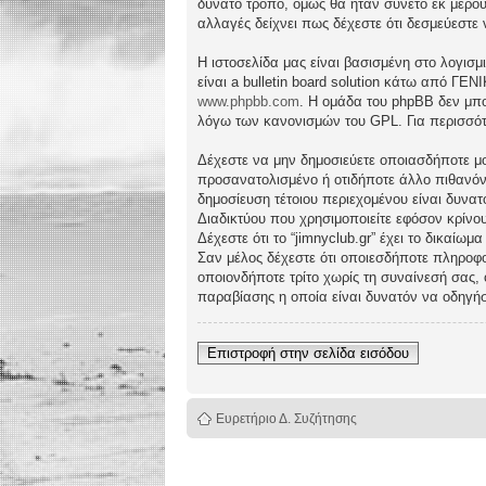
δυνατό τρόπο, όμως θα ήταν συνετό εκ μέρου
αλλαγές δείχνει πως δέχεστε ότι δεσμεύεστε
Η ιστοσελίδα μας είναι βασισμένη στο λογισμ
είναι a bulletin board solution κάτω από 
www.phpbb.com
. Η ομάδα του phpBB δεν μπο
λόγω των κανονισμών του GPL. Για περισσότ
Δέχεστε να μην δημοσιεύετε οποιασδήποτε μο
προσανατολισμένο ή οτιδήποτε άλλο πιθανόν πα
δημοσίευση τέτοιου περιεχομένου είναι δυν
Διαδικτύου που χρησιμοποιείτε εφόσον κρίνο
Δέχεστε ότι το “jimnyclub.gr” έχει το δικαίω
Σαν μέλος δέχεστε ότι οποιεσδήποτε πληροφο
οποιονδήποτε τρίτο χωρίς τη συναίνεσή σας,
παραβίασης η οποία είναι δυνατόν να οδηγή
Επιστροφή στην σελίδα εισόδου
Ευρετήριο Δ. Συζήτησης