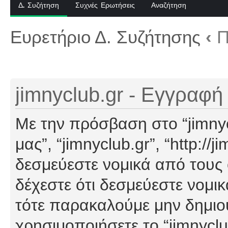
Δ. Συζήτηση
Συχνές Ερωτήσεις
Αναζήτηση
Ευρετήριο Δ. Συζήτησης
‹
Π
jimnyclub.gr - Εγγραφή
Με την πρόσβαση στο “jimnyclu
μας”, “jimnyclub.gr”, “http://j
δεσμεύεστε νομικά από τους
δέχεστε ότι δεσμεύεστε νομι
τότε παρακαλούμε μην δημιο
χρησιμοποιήσετε το “jimnyclu