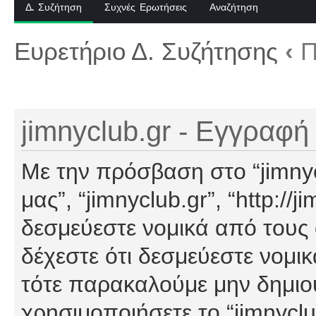
Δ. Συζήτηση
Συχνές Ερωτήσεις
Αναζήτηση
Ευρετήριο Δ. Συζήτησης
‹
Π
jimnyclub.gr - Εγγραφή
Με την πρόσβαση στο “jimnyclu
μας”, “jimnyclub.gr”, “http://j
δεσμεύεστε νομικά από τους
δέχεστε ότι δεσμεύεστε νομι
τότε παρακαλούμε μην δημιο
χρησιμοποιήσετε το “jimnyclu