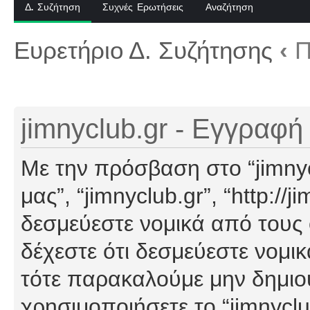
Δ. Συζήτηση
Συχνές Ερωτήσεις
Αναζήτηση
Ευρετήριο Δ. Συζήτησης
‹
Π
jimnyclub.gr - Εγγραφή
Με την πρόσβαση στο “jimnyclu
μας”, “jimnyclub.gr”, “http://j
δεσμεύεστε νομικά από τους
δέχεστε ότι δεσμεύεστε νομι
τότε παρακαλούμε μην δημιο
χρησιμοποιήσετε το “jimnyclu