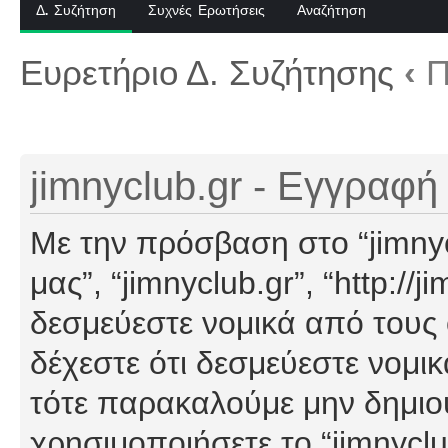
Δ. Συζήτηση
Συχνές Ερωτήσεις
Αναζήτηση
Ευρετήριο Δ. Συζήτησης
‹
Π
jimnyclub.gr - Εγγραφή
Με την πρόσβαση στο “jimnyclu
μας”, “jimnyclub.gr”, “http://j
δεσμεύεστε νομικά από τους
δέχεστε ότι δεσμεύεστε νομι
τότε παρακαλούμε μην δημιο
χρησιμοποιήσετε το “jimnyclu