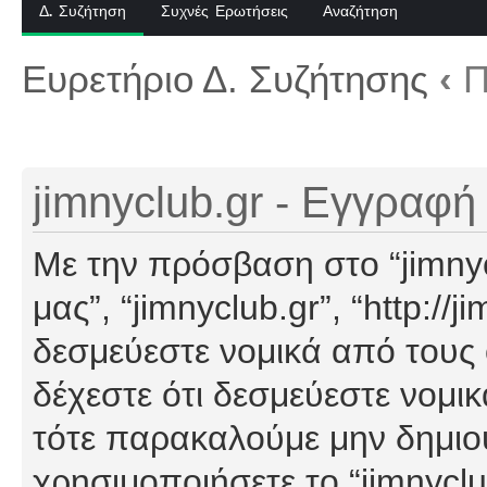
Δ. Συζήτηση
Συχνές Ερωτήσεις
Αναζήτηση
Ευρετήριο Δ. Συζήτησης
‹
Π
jimnyclub.gr - Εγγραφή
Με την πρόσβαση στο “jimnyclu
μας”, “jimnyclub.gr”, “http://j
δεσμεύεστε νομικά από τους
δέχεστε ότι δεσμεύεστε νομι
τότε παρακαλούμε μην δημιο
χρησιμοποιήσετε το “jimnyclu