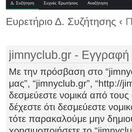
Δ. Συζήτηση
Συχνές Ερωτήσεις
Αναζήτηση
Ευρετήριο Δ. Συζήτησης
‹
Π
jimnyclub.gr - Εγγραφή
Με την πρόσβαση στο “jimnyclu
μας”, “jimnyclub.gr”, “http://j
δεσμεύεστε νομικά από τους
δέχεστε ότι δεσμεύεστε νομι
τότε παρακαλούμε μην δημιο
χρησιμοποιήσετε το “jimnyclu