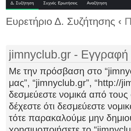
Δ. Συζήτηση
Συχνές Ερωτήσεις
Αναζήτηση
Ευρετήριο Δ. Συζήτησης
‹
Π
jimnyclub.gr - Εγγραφή
Με την πρόσβαση στο “jimnyclu
μας”, “jimnyclub.gr”, “http://j
δεσμεύεστε νομικά από τους
δέχεστε ότι δεσμεύεστε νομι
τότε παρακαλούμε μην δημιο
χρησιμοποιήσετε το “jimnyclu