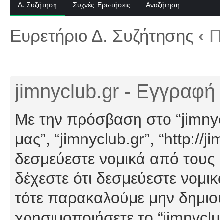
Δ. Συζήτηση
Συχνές Ερωτήσεις
Αναζήτηση
Ευρετήριο Δ. Συζήτησης
‹
Π
jimnyclub.gr - Εγγραφή
Με την πρόσβαση στο “jimnyclu
μας”, “jimnyclub.gr”, “http://j
δεσμεύεστε νομικά από τους
δέχεστε ότι δεσμεύεστε νομι
τότε παρακαλούμε μην δημιο
χρησιμοποιήσετε το “jimnyclu