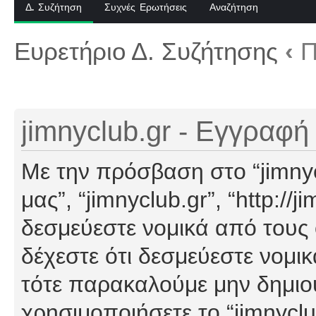
Δ. Συζήτηση
Συχνές Ερωτήσεις
Αναζήτηση
Ευρετήριο Δ. Συζήτησης
‹
Π
jimnyclub.gr - Εγγραφή
Με την πρόσβαση στο “jimnyclu
μας”, “jimnyclub.gr”, “http://j
δεσμεύεστε νομικά από τους
δέχεστε ότι δεσμεύεστε νομι
τότε παρακαλούμε μην δημιο
χρησιμοποιήσετε το “jimnyclu