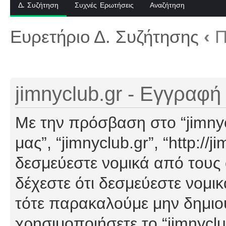
Δ. Συζήτηση
Συχνές Ερωτήσεις
Αναζήτηση
Ευρετήριο Δ. Συζήτησης
‹
Π
jimnyclub.gr - Εγγραφή
Με την πρόσβαση στο “jimnyclu
μας”, “jimnyclub.gr”, “http://j
δεσμεύεστε νομικά από τους
δέχεστε ότι δεσμεύεστε νομι
τότε παρακαλούμε μην δημιο
χρησιμοποιήσετε το “jimnyclu