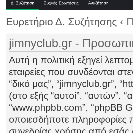
Δ. Συζήτηση
Συχνές Ερωτήσεις
Αναζήτηση
Ευρετήριο Δ. Συζήτησης
‹
Π
jimnyclub.gr - Προσωπ
Αυτή η πολιτική εξηγεί λεπτο
εταιρείες που συνδέονται στεν
“δικό μας”, “jimnyclub.gr”, “h
(στο εξής “αυτοί”, “αυτών”, “
“www.phpbb.com”, “phpBB G
οποιεσδήποτε πληροφορίες π
συνεδρίας χρήσης από εσάς (