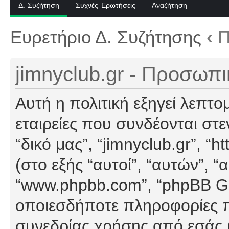
Δ. Συζήτηση
Συχνές Ερωτήσεις
Αναζήτηση
Ευρετήριο Δ. Συζήτησης
‹
Π
jimnyclub.gr - Προσωπ
Αυτή η πολιτική εξηγεί λεπτο
εταιρείες που συνδέονται στεν
“δικό μας”, “jimnyclub.gr”, “h
(στο εξής “αυτοί”, “αυτών”, “
“www.phpbb.com”, “phpBB G
οποιεσδήποτε πληροφορίες π
συνεδρίας χρήσης από εσάς (