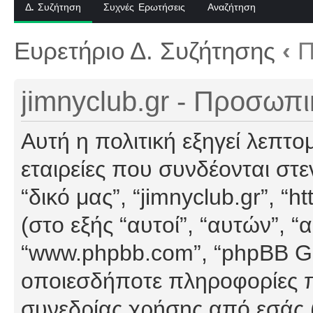
Δ. Συζήτηση
Συχνές Ερωτήσεις
Αναζήτηση
Ευρετήριο Δ. Συζήτησης
‹
Π
jimnyclub.gr - Προσωπ
Αυτή η πολιτική εξηγεί λεπτο
εταιρείες που συνδέονται στεν
“δικό μας”, “jimnyclub.gr”, “h
(στο εξής “αυτοί”, “αυτών”, “
“www.phpbb.com”, “phpBB G
οποιεσδήποτε πληροφορίες π
συνεδρίας χρήσης από εσάς (