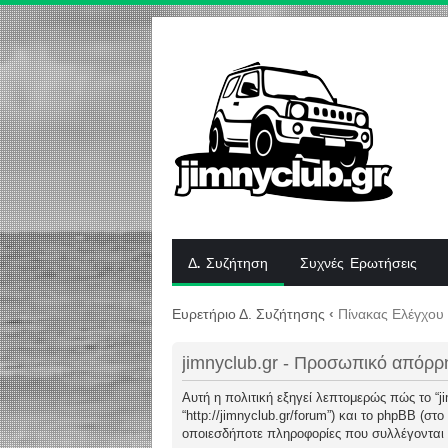
Δ. Συζήτηση
Συχνές Ερωτήσεις
Ευρετήριο Δ. Συζήτησης
‹
Πίνακας Ελέγχου
jimnyclub.gr - Προσωπικό απόρρ
Αυτή η πολιτική εξηγεί λεπτομερώς πώς το “jimn
“http://jimnyclub.gr/forum”) και το phpBB (σ
οποιεσδήποτε πληροφορίες που συλλέγονται κ