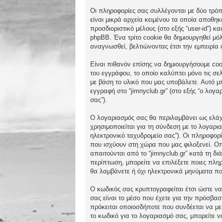
Οι πληροφορίες σας συλλέγονται με δύο τρόπο
είναι μικρά αρχεία κειμένου τα οποία αποθη
προσδιοριστικό μέλους (στο εξής “user-id”) 
phpBB. Ένα τρίτο cookie θα δημιουργηθεί μόλ
αναγνωσθεί, βελτιώνοντας έτσι την εμπειρία 
Είναι πιθανόν επίσης να δημιουργήσουμε cook
του εγγράφου, το οποίο καλύπτει μόνο τις σε
με βάση το υλικό που μας υποβάλετε. Αυτό μπ
εγγραφή στο “jimnyclub.gr” (στο εξής “ο λογ
σας”).
Ο λογαριασμός σας θα περιλαμβάνει ως ελάχι
χρησιμοποιείται για τη σύνδεση με το λογαρι
ηλεκτρονικό ταχυδρομείο σας”). Οι πληροφορ
που ισχύουν στη χώρα που μας φιλοξενεί. Οπ
απαιτούνται από το “jimnyclub.gr” κατά τη δι
περίπτωση, μπορείτε να επιλέξετε ποιες πλη
θα λαμβάνετε ή όχι ηλεκτρονικά μηνύματα π
Ο κωδικός σας κρυπτογραφείται έτσι ώστε να 
σας είναι το μέσο που έχετε για την πρόσβα
πρόκειται οποιοσδήποτε που συνδέεται να με 
το κωδικό για το λογαριασμό σας, μπορείτε 