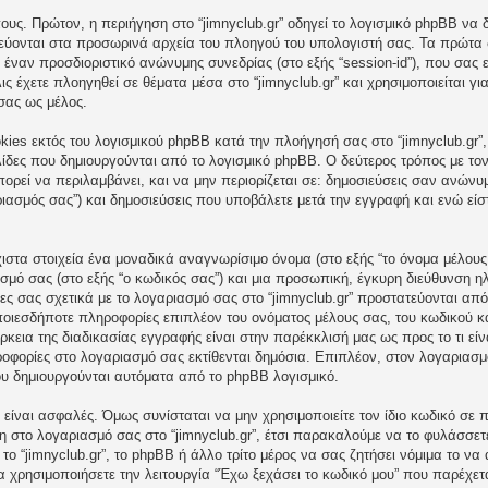
υς. Πρώτον, η περιήγηση στο “jimnyclub.gr” οδηγεί το λογισμικό phpBB να 
κεύονται στα προσωρινά αρχεία του πλοηγού του υπολογιστή σας. Τα πρώτα
και έναν προσδιοριστικό ανώνυμης συνεδρίας (στο εξής “session-id”), που σα
ις έχετε πλοηγηθεί σε θέματα μέσα στο “jimnyclub.gr” και χρησιμοποιείται γ
σας ως μέλος.
ies εκτός του λογισμικού phpBB κατά την πλοήγησή σας στο “jimnyclub.gr”,
λίδες που δημιουργούνται από το λογισμικό phpBB. Ο δεύτερος τρόπος με τον
ορεί να περιλαμβάνει, και να μην περιορίζεται σε: δημοσιεύσεις σαν ανώνυμ
αριασμός σας”) και δημοσιεύσεις που υποβάλετε μετά την εγγραφή και ενώ είστ
στα στοιχεία ένα μοναδικά αναγνωρίσιμο όνομα (στο εξής “το όνομα μέλου
ασμό σας (στο εξής “ο κωδικός σας”) και μια προσωπική, έγκυρη διεύθυνση ηλ
ίες σας σχετικά με το λογαριασμό σας στο “jimnyclub.gr” προστατεύονται α
οιεσδήποτε πληροφορίες επιπλέον του ονόματος μέλους σας, του κωδικού κ
άρκεια της διαδικασίας εγγραφής είναι στην παρέκκλισή μας ως προς το τι είν
ροφορίες στο λογαριασμό σας εκτίθενται δημόσια. Επιπλέον, στον λογαριασμό
ου δημιουργούνται αυτόματα από το phpBB λογισμικό.
είναι ασφαλές. Όμως συνίσταται να μην χρησιμοποιείτε τον ίδιο κωδικό σε π
ση στο λογαριασμό σας στο “jimnyclub.gr”, έτσι παρακαλούμε να το φυλάσσε
το “jimnyclub.gr”, το phpBB ή άλλο τρίτο μέρος να σας ζητήσει νόμιμα το ν
να χρησιμοποιήσετε την λειτουργία “Έχω ξεχάσει το κωδικό μου” που παρέχετ