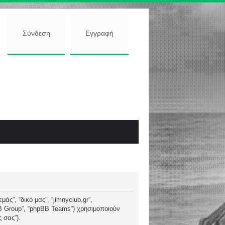
Σύνδεση
Εγγραφή
άς”, “δικό μας”, “jimnyclub.gr”,
pBB Group”, “phpBB Teams”) χρησιμοποιούν
 σας”).