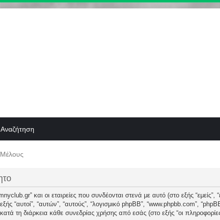
Αναζήτηση
 Μέλους
ητο
yclub.gr” και οι εταιρείες που συνδέονται στενά με αυτό (στο εξής “εμείς”, “εμ
το εξής “αυτοί”, “αυτών”, “αυτούς”, “λογισμικό phpBB”, “www.phpbb.com”, “ph
ατά τη διάρκεια κάθε συνεδρίας χρήσης από εσάς (στο εξής “οι πληροφορίες