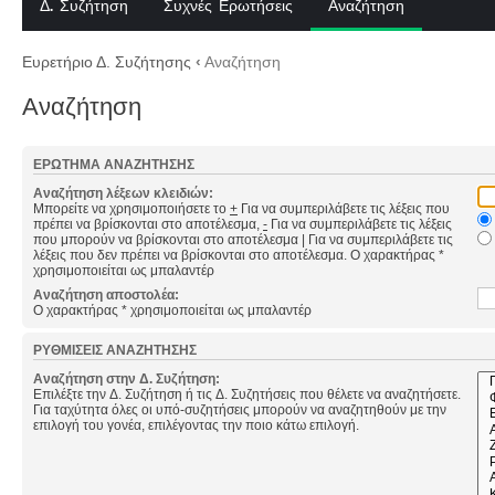
Δ. Συζήτηση
Συχνές Ερωτήσεις
Αναζήτηση
Ευρετήριο Δ. Συζήτησης
‹
Αναζήτηση
Αναζήτηση
ΕΡΏΤΗΜΑ ΑΝΑΖΉΤΗΣΗΣ
Αναζήτηση λέξεων κλειδιών:
Μπορείτε να χρησιμοποιήσετε το
+
Για να συμπεριλάβετε τις λέξεις που
πρέπει να βρίσκονται στο αποτέλεσμα,
-
Για να συμπεριλάβετε τις λέξεις
που μπορούν να βρίσκονται στο αποτέλεσμα
|
Για να συμπεριλάβετε τις
λέξεις που δεν πρέπει να βρίσκονται στο αποτέλεσμα. Ο χαρακτήρας *
χρησιμοποιείται ως μπαλαντέρ
Αναζήτηση αποστολέα:
Ο χαρακτήρας * χρησιμοποιείται ως μπαλαντέρ
ΡΥΘΜΊΣΕΙΣ ΑΝΑΖΉΤΗΣΗΣ
Αναζήτηση στην Δ. Συζήτηση:
Επιλέξτε την Δ. Συζήτηση ή τις Δ. Συζητήσεις που θέλετε να αναζητήσετε.
Για ταχύτητα όλες οι υπό-συζητήσεις μπορούν να αναζητηθούν με την
επιλογή του γονέα, επιλέγοντας την ποιο κάτω επιλογή.