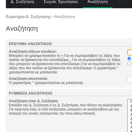
Δ. Συζήτηση
Συχνές Ερωτήσεις
Αναζήτηση
Ευρετήριο Δ. Συζήτησης
‹
Αναζήτηση
Αναζήτηση
ΕΡΏΤΗΜΑ ΑΝΑΖΉΤΗΣΗΣ
Αναζήτηση λέξεων κλειδιών:
Μπορείτε να χρησιμοποιήσετε το
+
Για να συμπεριλάβετε τις λέξεις που
πρέπει να βρίσκονται στο αποτέλεσμα,
-
Για να συμπεριλάβετε τις λέξεις
που μπορούν να βρίσκονται στο αποτέλεσμα
|
Για να συμπεριλάβετε τις
λέξεις που δεν πρέπει να βρίσκονται στο αποτέλεσμα. Ο χαρακτήρας *
χρησιμοποιείται ως μπαλαντέρ
Αναζήτηση αποστολέα:
Ο χαρακτήρας * χρησιμοποιείται ως μπαλαντέρ
ΡΥΘΜΊΣΕΙΣ ΑΝΑΖΉΤΗΣΗΣ
Αναζήτηση στην Δ. Συζήτηση:
Επιλέξτε την Δ. Συζήτηση ή τις Δ. Συζητήσεις που θέλετε να αναζητήσετε.
Για ταχύτητα όλες οι υπό-συζητήσεις μπορούν να αναζητηθούν με την
επιλογή του γονέα, επιλέγοντας την ποιο κάτω επιλογή.