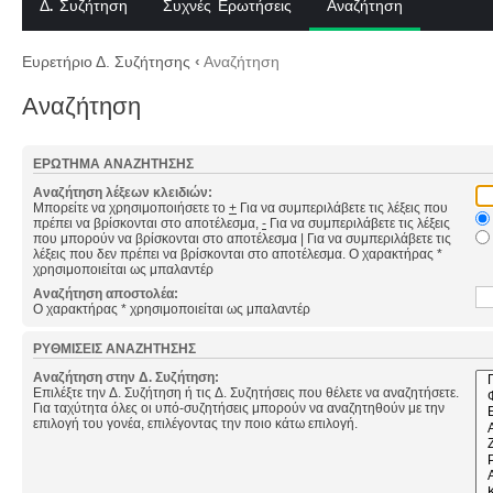
Δ. Συζήτηση
Συχνές Ερωτήσεις
Αναζήτηση
Ευρετήριο Δ. Συζήτησης
‹
Αναζήτηση
Αναζήτηση
ΕΡΏΤΗΜΑ ΑΝΑΖΉΤΗΣΗΣ
Αναζήτηση λέξεων κλειδιών:
Μπορείτε να χρησιμοποιήσετε το
+
Για να συμπεριλάβετε τις λέξεις που
πρέπει να βρίσκονται στο αποτέλεσμα,
-
Για να συμπεριλάβετε τις λέξεις
που μπορούν να βρίσκονται στο αποτέλεσμα
|
Για να συμπεριλάβετε τις
λέξεις που δεν πρέπει να βρίσκονται στο αποτέλεσμα. Ο χαρακτήρας *
χρησιμοποιείται ως μπαλαντέρ
Αναζήτηση αποστολέα:
Ο χαρακτήρας * χρησιμοποιείται ως μπαλαντέρ
ΡΥΘΜΊΣΕΙΣ ΑΝΑΖΉΤΗΣΗΣ
Αναζήτηση στην Δ. Συζήτηση:
Επιλέξτε την Δ. Συζήτηση ή τις Δ. Συζητήσεις που θέλετε να αναζητήσετε.
Για ταχύτητα όλες οι υπό-συζητήσεις μπορούν να αναζητηθούν με την
επιλογή του γονέα, επιλέγοντας την ποιο κάτω επιλογή.