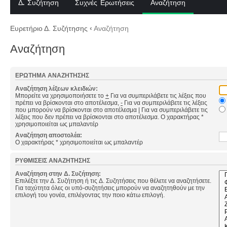
Δ. Συζήτηση
Συχνές Ερωτήσεις
Αναζήτηση
Ευρετήριο Δ. Συζήτησης
‹
Αναζήτηση
Αναζήτηση
ΕΡΏΤΗΜΑ ΑΝΑΖΉΤΗΣΗΣ
Αναζήτηση λέξεων κλειδιών:
Μπορείτε να χρησιμοποιήσετε το
+
Για να συμπεριλάβετε τις λέξεις που
πρέπει να βρίσκονται στο αποτέλεσμα,
-
Για να συμπεριλάβετε τις λέξεις
που μπορούν να βρίσκονται στο αποτέλεσμα
|
Για να συμπεριλάβετε τις
λέξεις που δεν πρέπει να βρίσκονται στο αποτέλεσμα. Ο χαρακτήρας *
χρησιμοποιείται ως μπαλαντέρ
Αναζήτηση αποστολέα:
Ο χαρακτήρας * χρησιμοποιείται ως μπαλαντέρ
ΡΥΘΜΊΣΕΙΣ ΑΝΑΖΉΤΗΣΗΣ
Αναζήτηση στην Δ. Συζήτηση:
Επιλέξτε την Δ. Συζήτηση ή τις Δ. Συζητήσεις που θέλετε να αναζητήσετε.
Για ταχύτητα όλες οι υπό-συζητήσεις μπορούν να αναζητηθούν με την
επιλογή του γονέα, επιλέγοντας την ποιο κάτω επιλογή.