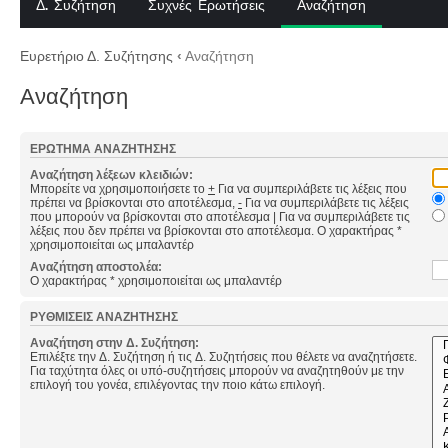
Δ. Συζήτηση
Συχνές Ερωτήσεις
Αναζήτηση
Ευρετήριο Δ. Συζήτησης
‹
Αναζήτηση
Αναζήτηση
ΕΡΏΤΗΜΑ ΑΝΑΖΉΤΗΣΗΣ
Αναζήτηση λέξεων κλειδιών:
Μπορείτε να χρησιμοποιήσετε το
+
Για να συμπεριλάβετε τις λέξεις που
πρέπει να βρίσκονται στο αποτέλεσμα,
-
Για να συμπεριλάβετε τις λέξεις
που μπορούν να βρίσκονται στο αποτέλεσμα
|
Για να συμπεριλάβετε τις
λέξεις που δεν πρέπει να βρίσκονται στο αποτέλεσμα. Ο χαρακτήρας *
χρησιμοποιείται ως μπαλαντέρ
Αναζήτηση αποστολέα:
Ο χαρακτήρας * χρησιμοποιείται ως μπαλαντέρ
ΡΥΘΜΊΣΕΙΣ ΑΝΑΖΉΤΗΣΗΣ
Αναζήτηση στην Δ. Συζήτηση:
Επιλέξτε την Δ. Συζήτηση ή τις Δ. Συζητήσεις που θέλετε να αναζητήσετε.
Για ταχύτητα όλες οι υπό-συζητήσεις μπορούν να αναζητηθούν με την
επιλογή του γονέα, επιλέγοντας την ποιο κάτω επιλογή.