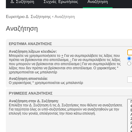
Δ. Συζήτηση
Συχνές Ερωτήσεις
Αναζήτηση
Ευρετήριο Δ. Συζήτησης
‹
Αναζήτηση
Αναζήτηση
ΕΡΏΤΗΜΑ ΑΝΑΖΉΤΗΣΗΣ
Αναζήτηση λέξεων κλειδιών:
Μπορείτε να χρησιμοποιήσετε το
+
Για να συμπεριλάβετε τις λέξεις που
πρέπει να βρίσκονται στο αποτέλεσμα,
-
Για να συμπεριλάβετε τις λέξεις
που μπορούν να βρίσκονται στο αποτέλεσμα
|
Για να συμπεριλάβετε τις
λέξεις που δεν πρέπει να βρίσκονται στο αποτέλεσμα. Ο χαρακτήρας *
χρησιμοποιείται ως μπαλαντέρ
Αναζήτηση αποστολέα:
Ο χαρακτήρας * χρησιμοποιείται ως μπαλαντέρ
ΡΥΘΜΊΣΕΙΣ ΑΝΑΖΉΤΗΣΗΣ
Αναζήτηση στην Δ. Συζήτηση:
Επιλέξτε την Δ. Συζήτηση ή τις Δ. Συζητήσεις που θέλετε να αναζητήσετε.
Για ταχύτητα όλες οι υπό-συζητήσεις μπορούν να αναζητηθούν με την
επιλογή του γονέα, επιλέγοντας την ποιο κάτω επιλογή.