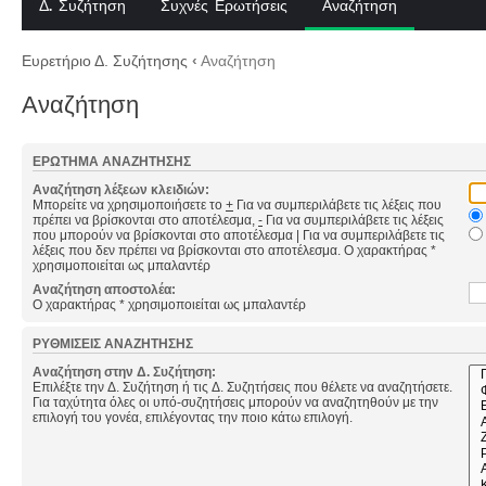
Δ. Συζήτηση
Συχνές Ερωτήσεις
Αναζήτηση
Ευρετήριο Δ. Συζήτησης
‹
Αναζήτηση
Αναζήτηση
ΕΡΏΤΗΜΑ ΑΝΑΖΉΤΗΣΗΣ
Αναζήτηση λέξεων κλειδιών:
Μπορείτε να χρησιμοποιήσετε το
+
Για να συμπεριλάβετε τις λέξεις που
πρέπει να βρίσκονται στο αποτέλεσμα,
-
Για να συμπεριλάβετε τις λέξεις
που μπορούν να βρίσκονται στο αποτέλεσμα
|
Για να συμπεριλάβετε τις
λέξεις που δεν πρέπει να βρίσκονται στο αποτέλεσμα. Ο χαρακτήρας *
χρησιμοποιείται ως μπαλαντέρ
Αναζήτηση αποστολέα:
Ο χαρακτήρας * χρησιμοποιείται ως μπαλαντέρ
ΡΥΘΜΊΣΕΙΣ ΑΝΑΖΉΤΗΣΗΣ
Αναζήτηση στην Δ. Συζήτηση:
Επιλέξτε την Δ. Συζήτηση ή τις Δ. Συζητήσεις που θέλετε να αναζητήσετε.
Για ταχύτητα όλες οι υπό-συζητήσεις μπορούν να αναζητηθούν με την
επιλογή του γονέα, επιλέγοντας την ποιο κάτω επιλογή.