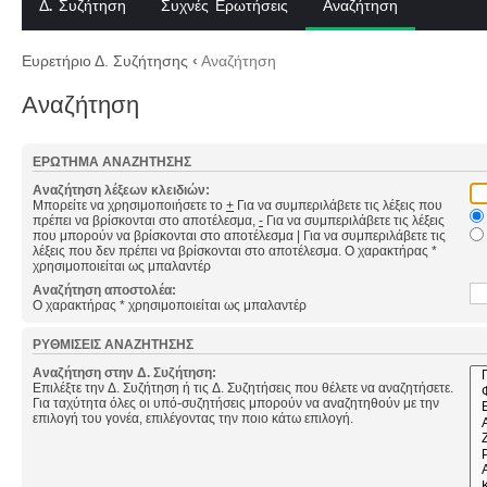
Δ. Συζήτηση
Συχνές Ερωτήσεις
Αναζήτηση
Ευρετήριο Δ. Συζήτησης
‹
Αναζήτηση
Αναζήτηση
ΕΡΏΤΗΜΑ ΑΝΑΖΉΤΗΣΗΣ
Αναζήτηση λέξεων κλειδιών:
Μπορείτε να χρησιμοποιήσετε το
+
Για να συμπεριλάβετε τις λέξεις που
πρέπει να βρίσκονται στο αποτέλεσμα,
-
Για να συμπεριλάβετε τις λέξεις
που μπορούν να βρίσκονται στο αποτέλεσμα
|
Για να συμπεριλάβετε τις
λέξεις που δεν πρέπει να βρίσκονται στο αποτέλεσμα. Ο χαρακτήρας *
χρησιμοποιείται ως μπαλαντέρ
Αναζήτηση αποστολέα:
Ο χαρακτήρας * χρησιμοποιείται ως μπαλαντέρ
ΡΥΘΜΊΣΕΙΣ ΑΝΑΖΉΤΗΣΗΣ
Αναζήτηση στην Δ. Συζήτηση:
Επιλέξτε την Δ. Συζήτηση ή τις Δ. Συζητήσεις που θέλετε να αναζητήσετε.
Για ταχύτητα όλες οι υπό-συζητήσεις μπορούν να αναζητηθούν με την
επιλογή του γονέα, επιλέγοντας την ποιο κάτω επιλογή.