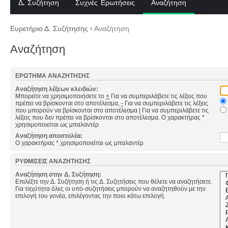
Δ. Συζήτηση
Συχνές Ερωτήσεις
Αναζήτηση
Ευρετήριο Δ. Συζήτησης
‹
Αναζήτηση
Αναζήτηση
ΕΡΏΤΗΜΑ ΑΝΑΖΉΤΗΣΗΣ
Αναζήτηση λέξεων κλειδιών:
Μπορείτε να χρησιμοποιήσετε το
+
Για να συμπεριλάβετε τις λέξεις που
πρέπει να βρίσκονται στο αποτέλεσμα,
-
Για να συμπεριλάβετε τις λέξεις
που μπορούν να βρίσκονται στο αποτέλεσμα
|
Για να συμπεριλάβετε τις
λέξεις που δεν πρέπει να βρίσκονται στο αποτέλεσμα. Ο χαρακτήρας *
χρησιμοποιείται ως μπαλαντέρ
Αναζήτηση αποστολέα:
Ο χαρακτήρας * χρησιμοποιείται ως μπαλαντέρ
ΡΥΘΜΊΣΕΙΣ ΑΝΑΖΉΤΗΣΗΣ
Αναζήτηση στην Δ. Συζήτηση:
Επιλέξτε την Δ. Συζήτηση ή τις Δ. Συζητήσεις που θέλετε να αναζητήσετε.
Για ταχύτητα όλες οι υπό-συζητήσεις μπορούν να αναζητηθούν με την
επιλογή του γονέα, επιλέγοντας την ποιο κάτω επιλογή.