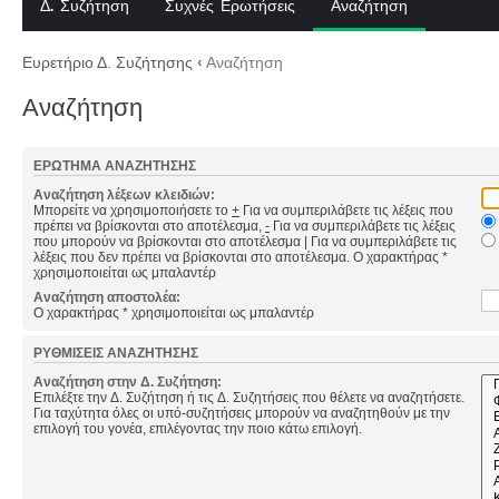
Δ. Συζήτηση
Συχνές Ερωτήσεις
Αναζήτηση
Ευρετήριο Δ. Συζήτησης
‹
Αναζήτηση
Αναζήτηση
ΕΡΏΤΗΜΑ ΑΝΑΖΉΤΗΣΗΣ
Αναζήτηση λέξεων κλειδιών:
Μπορείτε να χρησιμοποιήσετε το
+
Για να συμπεριλάβετε τις λέξεις που
πρέπει να βρίσκονται στο αποτέλεσμα,
-
Για να συμπεριλάβετε τις λέξεις
που μπορούν να βρίσκονται στο αποτέλεσμα
|
Για να συμπεριλάβετε τις
λέξεις που δεν πρέπει να βρίσκονται στο αποτέλεσμα. Ο χαρακτήρας *
χρησιμοποιείται ως μπαλαντέρ
Αναζήτηση αποστολέα:
Ο χαρακτήρας * χρησιμοποιείται ως μπαλαντέρ
ΡΥΘΜΊΣΕΙΣ ΑΝΑΖΉΤΗΣΗΣ
Αναζήτηση στην Δ. Συζήτηση:
Επιλέξτε την Δ. Συζήτηση ή τις Δ. Συζητήσεις που θέλετε να αναζητήσετε.
Για ταχύτητα όλες οι υπό-συζητήσεις μπορούν να αναζητηθούν με την
επιλογή του γονέα, επιλέγοντας την ποιο κάτω επιλογή.