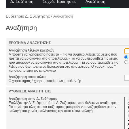
Δ. Συζήτηση
Συχνές Ερωτήσεις
Αναζήτηση
Ευρετήριο Δ. Συζήτησης
‹
Αναζήτηση
Αναζήτηση
ΕΡΏΤΗΜΑ ΑΝΑΖΉΤΗΣΗΣ
Αναζήτηση λέξεων κλειδιών:
Μπορείτε να χρησιμοποιήσετε το
+
Για να συμπεριλάβετε τις λέξεις που
πρέπει να βρίσκονται στο αποτέλεσμα,
-
Για να συμπεριλάβετε τις λέξεις
που μπορούν να βρίσκονται στο αποτέλεσμα
|
Για να συμπεριλάβετε τις
λέξεις που δεν πρέπει να βρίσκονται στο αποτέλεσμα. Ο χαρακτήρας *
χρησιμοποιείται ως μπαλαντέρ
Αναζήτηση αποστολέα:
Ο χαρακτήρας * χρησιμοποιείται ως μπαλαντέρ
ΡΥΘΜΊΣΕΙΣ ΑΝΑΖΉΤΗΣΗΣ
Αναζήτηση στην Δ. Συζήτηση:
Επιλέξτε την Δ. Συζήτηση ή τις Δ. Συζητήσεις που θέλετε να αναζητήσετε.
Για ταχύτητα όλες οι υπό-συζητήσεις μπορούν να αναζητηθούν με την
επιλογή του γονέα, επιλέγοντας την ποιο κάτω επιλογή.