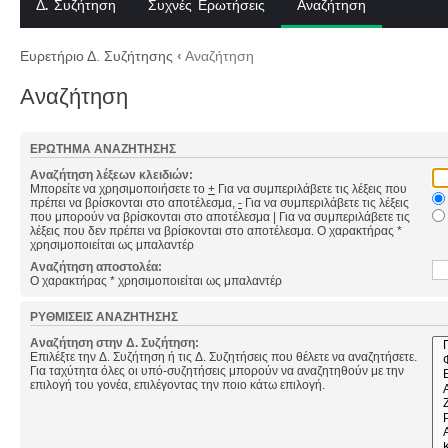
Δ. Συζήτηση
Συχνές Ερωτήσεις
Αναζήτηση
Ευρετήριο Δ. Συζήτησης
‹
Αναζήτηση
Αναζήτηση
ΕΡΏΤΗΜΑ ΑΝΑΖΉΤΗΣΗΣ
Αναζήτηση λέξεων κλειδιών:
Μπορείτε να χρησιμοποιήσετε το
+
Για να συμπεριλάβετε τις λέξεις που
πρέπει να βρίσκονται στο αποτέλεσμα,
-
Για να συμπεριλάβετε τις λέξεις
που μπορούν να βρίσκονται στο αποτέλεσμα
|
Για να συμπεριλάβετε τις
λέξεις που δεν πρέπει να βρίσκονται στο αποτέλεσμα. Ο χαρακτήρας *
χρησιμοποιείται ως μπαλαντέρ
Αναζήτηση αποστολέα:
Ο χαρακτήρας * χρησιμοποιείται ως μπαλαντέρ
ΡΥΘΜΊΣΕΙΣ ΑΝΑΖΉΤΗΣΗΣ
Αναζήτηση στην Δ. Συζήτηση:
Επιλέξτε την Δ. Συζήτηση ή τις Δ. Συζητήσεις που θέλετε να αναζητήσετε.
Για ταχύτητα όλες οι υπό-συζητήσεις μπορούν να αναζητηθούν με την
επιλογή του γονέα, επιλέγοντας την ποιο κάτω επιλογή.