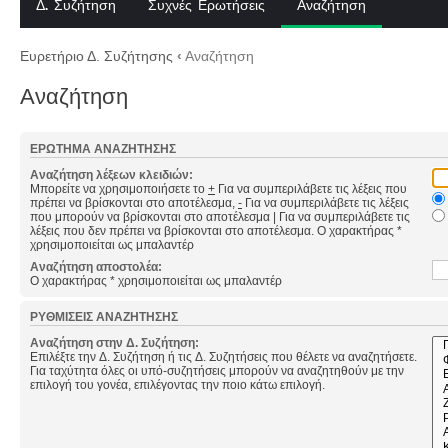
Δ. Συζήτηση
Συχνές Ερωτήσεις
Αναζήτηση
Ευρετήριο Δ. Συζήτησης
‹
Αναζήτηση
Αναζήτηση
ΕΡΏΤΗΜΑ ΑΝΑΖΉΤΗΣΗΣ
Αναζήτηση λέξεων κλειδιών:
Μπορείτε να χρησιμοποιήσετε το
+
Για να συμπεριλάβετε τις λέξεις που
πρέπει να βρίσκονται στο αποτέλεσμα,
-
Για να συμπεριλάβετε τις λέξεις
που μπορούν να βρίσκονται στο αποτέλεσμα
|
Για να συμπεριλάβετε τις
λέξεις που δεν πρέπει να βρίσκονται στο αποτέλεσμα. Ο χαρακτήρας *
χρησιμοποιείται ως μπαλαντέρ
Αναζήτηση αποστολέα:
Ο χαρακτήρας * χρησιμοποιείται ως μπαλαντέρ
ΡΥΘΜΊΣΕΙΣ ΑΝΑΖΉΤΗΣΗΣ
Αναζήτηση στην Δ. Συζήτηση:
Επιλέξτε την Δ. Συζήτηση ή τις Δ. Συζητήσεις που θέλετε να αναζητήσετε.
Για ταχύτητα όλες οι υπό-συζητήσεις μπορούν να αναζητηθούν με την
επιλογή του γονέα, επιλέγοντας την ποιο κάτω επιλογή.