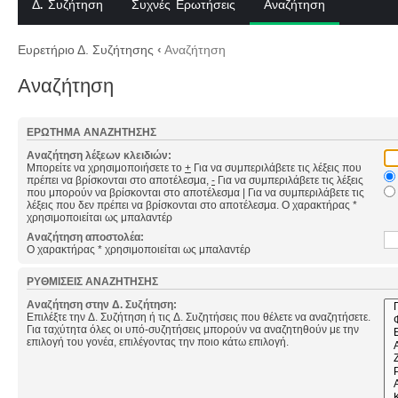
Δ. Συζήτηση
Συχνές Ερωτήσεις
Αναζήτηση
Ευρετήριο Δ. Συζήτησης
‹
Αναζήτηση
Αναζήτηση
ΕΡΏΤΗΜΑ ΑΝΑΖΉΤΗΣΗΣ
Αναζήτηση λέξεων κλειδιών:
Μπορείτε να χρησιμοποιήσετε το
+
Για να συμπεριλάβετε τις λέξεις που
πρέπει να βρίσκονται στο αποτέλεσμα,
-
Για να συμπεριλάβετε τις λέξεις
που μπορούν να βρίσκονται στο αποτέλεσμα
|
Για να συμπεριλάβετε τις
λέξεις που δεν πρέπει να βρίσκονται στο αποτέλεσμα. Ο χαρακτήρας *
χρησιμοποιείται ως μπαλαντέρ
Αναζήτηση αποστολέα:
Ο χαρακτήρας * χρησιμοποιείται ως μπαλαντέρ
ΡΥΘΜΊΣΕΙΣ ΑΝΑΖΉΤΗΣΗΣ
Αναζήτηση στην Δ. Συζήτηση:
Επιλέξτε την Δ. Συζήτηση ή τις Δ. Συζητήσεις που θέλετε να αναζητήσετε.
Για ταχύτητα όλες οι υπό-συζητήσεις μπορούν να αναζητηθούν με την
επιλογή του γονέα, επιλέγοντας την ποιο κάτω επιλογή.