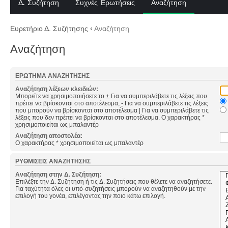
Δ. Συζήτηση
Συχνές Ερωτήσεις
Αναζήτηση
Ευρετήριο Δ. Συζήτησης
‹
Αναζήτηση
Αναζήτηση
ΕΡΏΤΗΜΑ ΑΝΑΖΉΤΗΣΗΣ
Αναζήτηση λέξεων κλειδιών:
Μπορείτε να χρησιμοποιήσετε το
+
Για να συμπεριλάβετε τις λέξεις που
πρέπει να βρίσκονται στο αποτέλεσμα,
-
Για να συμπεριλάβετε τις λέξεις
που μπορούν να βρίσκονται στο αποτέλεσμα
|
Για να συμπεριλάβετε τις
λέξεις που δεν πρέπει να βρίσκονται στο αποτέλεσμα. Ο χαρακτήρας *
χρησιμοποιείται ως μπαλαντέρ
Αναζήτηση αποστολέα:
Ο χαρακτήρας * χρησιμοποιείται ως μπαλαντέρ
ΡΥΘΜΊΣΕΙΣ ΑΝΑΖΉΤΗΣΗΣ
Αναζήτηση στην Δ. Συζήτηση:
Επιλέξτε την Δ. Συζήτηση ή τις Δ. Συζητήσεις που θέλετε να αναζητήσετε.
Για ταχύτητα όλες οι υπό-συζητήσεις μπορούν να αναζητηθούν με την
επιλογή του γονέα, επιλέγοντας την ποιο κάτω επιλογή.