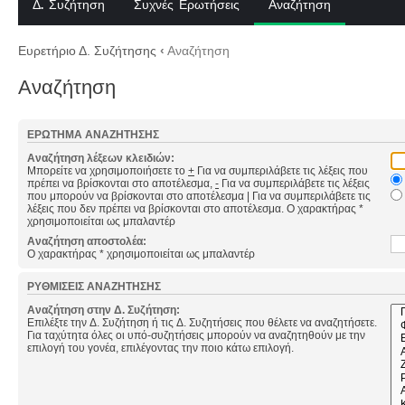
Δ. Συζήτηση
Συχνές Ερωτήσεις
Αναζήτηση
Ευρετήριο Δ. Συζήτησης
‹
Αναζήτηση
Αναζήτηση
ΕΡΏΤΗΜΑ ΑΝΑΖΉΤΗΣΗΣ
Αναζήτηση λέξεων κλειδιών:
Μπορείτε να χρησιμοποιήσετε το
+
Για να συμπεριλάβετε τις λέξεις που
πρέπει να βρίσκονται στο αποτέλεσμα,
-
Για να συμπεριλάβετε τις λέξεις
που μπορούν να βρίσκονται στο αποτέλεσμα
|
Για να συμπεριλάβετε τις
λέξεις που δεν πρέπει να βρίσκονται στο αποτέλεσμα. Ο χαρακτήρας *
χρησιμοποιείται ως μπαλαντέρ
Αναζήτηση αποστολέα:
Ο χαρακτήρας * χρησιμοποιείται ως μπαλαντέρ
ΡΥΘΜΊΣΕΙΣ ΑΝΑΖΉΤΗΣΗΣ
Αναζήτηση στην Δ. Συζήτηση:
Επιλέξτε την Δ. Συζήτηση ή τις Δ. Συζητήσεις που θέλετε να αναζητήσετε.
Για ταχύτητα όλες οι υπό-συζητήσεις μπορούν να αναζητηθούν με την
επιλογή του γονέα, επιλέγοντας την ποιο κάτω επιλογή.