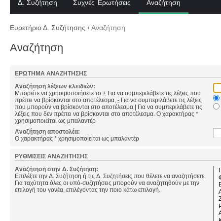
Δ. Συζήτηση
Συχνές Ερωτήσεις
Αναζήτηση
Ευρετήριο Δ. Συζήτησης
‹
Αναζήτηση
Αναζήτηση
ΕΡΏΤΗΜΑ ΑΝΑΖΉΤΗΣΗΣ
Αναζήτηση λέξεων κλειδιών:
Μπορείτε να χρησιμοποιήσετε το
+
Για να συμπεριλάβετε τις λέξεις που
πρέπει να βρίσκονται στο αποτέλεσμα,
-
Για να συμπεριλάβετε τις λέξεις
που μπορούν να βρίσκονται στο αποτέλεσμα
|
Για να συμπεριλάβετε τις
λέξεις που δεν πρέπει να βρίσκονται στο αποτέλεσμα. Ο χαρακτήρας *
χρησιμοποιείται ως μπαλαντέρ
Αναζήτηση αποστολέα:
Ο χαρακτήρας * χρησιμοποιείται ως μπαλαντέρ
ΡΥΘΜΊΣΕΙΣ ΑΝΑΖΉΤΗΣΗΣ
Αναζήτηση στην Δ. Συζήτηση:
Επιλέξτε την Δ. Συζήτηση ή τις Δ. Συζητήσεις που θέλετε να αναζητήσετε.
Για ταχύτητα όλες οι υπό-συζητήσεις μπορούν να αναζητηθούν με την
επιλογή του γονέα, επιλέγοντας την ποιο κάτω επιλογή.